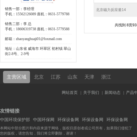
销售一部：李经理
北京磁力反应釜14
手机：15562126089 座机：0631-5779788
销售二部：李 总
共找到
8
页
93
手机：18606319738 座机：0631-5779588
邮箱：zhaoyanghuaji01@foxmail.com
地址：山东省 威海市 环翠区 初村镇 翠山
街2-8号、2-9号
主营区域
北京
江苏
山东
天津
浙江
网站首页
|
关于我们
|
新闻动态
|
产品
友情链接
中国环境保护部
中国环保网
环保设备网
环保设备网
环保设备网
本网站中部分图片和内容来源于网络，版权归原创者或公司所有，如果我们侵犯了
您的版权，请您告知，我们将立即删除，谢谢！