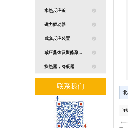
水热反应釜
磁力驱动器
成套反应装置
减压蒸馏及聚酯聚...
换热器，冷凝器
联系我们
北
详
上一