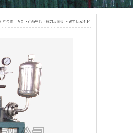
前的位置：
首页
»
产品中心
»
磁力反应釜
»
磁力反应釜14