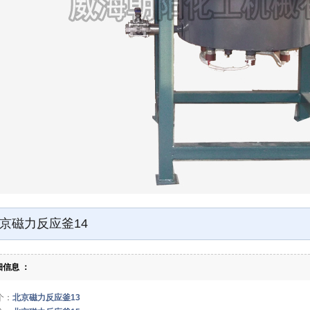
京磁力反应釜14
细信息 ：
个：
北京磁力反应釜13