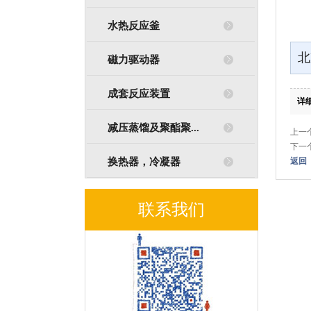
水热反应釜
北
磁力驱动器
成套反应装置
详
减压蒸馏及聚酯聚...
上一
下一
换热器，冷凝器
返回
联系我们