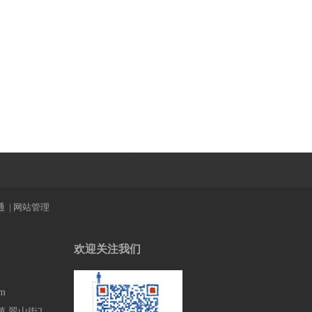
通
|
网站管理
欢迎关注我们
om
 翠山街2-