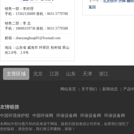
下一个：
北京快开-升降-翻转
返回
销售一部：李经理
手机：15562126089 座机：0631-5779788
销售二部：李 总
手机：18606319738 座机：0631-5779588
邮箱：zhaoyanghuaji01@foxmail.com
地址：山东省 威海市 环翠区 初村镇 翠山
街2-8号、2-9号
主营区域
北京
江苏
山东
天津
浙江
网站首页
|
关于我们
|
新闻动态
|
产品
友情链接
中国环境保护部
中国环保网
环保设备网
环保设备网
环保设备网
本网站中部分图片和内容来源于网络，版权归原创者或公司所有，如果我们侵犯了
您的版权，请您告知，我们将立即删除，谢谢！