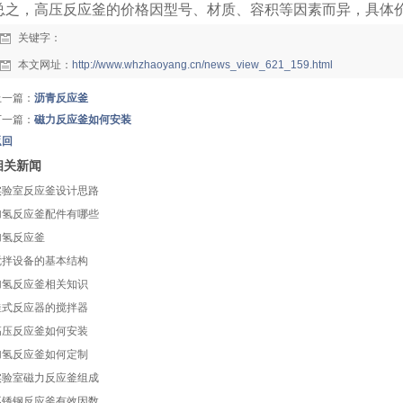
总之，高压反应釜的价格因型号、材质、容积等因素而异，具体
关键字：
本文网址：
http://www.whzhaoyang.cn/news_view_621_159.html
上一篇：
沥青反应釜
下一篇：
磁力反应釜如何安装
返回
相关新闻
实验室反应釜设计思路
加氢反应釜配件有哪些
加氢反应釜
搅拌设备的基本结构
加氢反应釜相关知识
釜式反应器的搅拌器
高压反应釜如何安装
加氢反应釜如何定制
实验室磁力反应釜组成
不锈钢反应釜有效因数