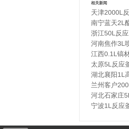
相关新闻
天津2000
南宁蓝天2L
浙江50L反应
河南焦作3L
江西0.1L镐
太原5L反应
湖北襄阳1L
兰州客户20
河北石家庄5
宁波1L反应